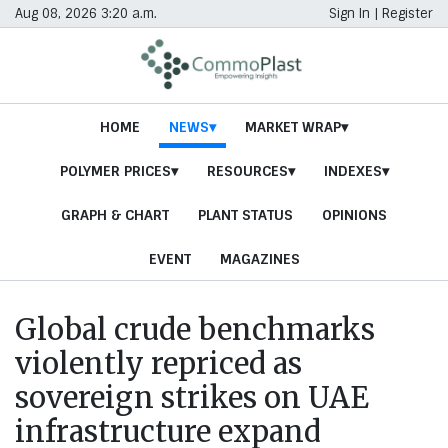
Aug 08, 2026 3:20 a.m.
Sign In
|
Register
HOME
NEWS
MARKET WRAP
POLYMER PRICES
RESOURCES
INDEXES
GRAPH & CHART
PLANT STATUS
OPINIONS
EVENT
MAGAZINES
Global crude benchmarks
violently repriced as
sovereign strikes on UAE
infrastructure expand